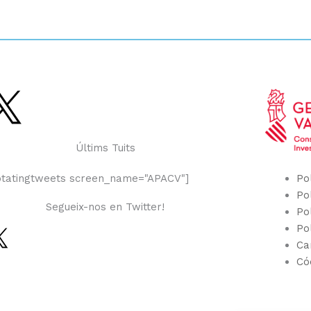
Últims Tuits
Pol
otatingtweets screen_name="APACV"]
Pol
Segueix-nos en Twitter!
Po
Po
Ca
Có