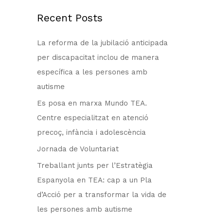
r
c
Recent Posts
h
La reforma de la jubilació anticipada
f
per discapacitat inclou de manera
o
específica a les persones amb
r
autisme
:
Es posa en marxa Mundo TEA.
Centre especialitzat en atenció
precoç, infància i adolescència
Jornada de Voluntariat
Treballant junts per l’Estratègia
Espanyola en TEA: cap a un Pla
d’Acció per a transformar la vida de
les persones amb autisme