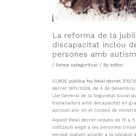
La reforma de la jubi
discapacitat inclou d
persones amb autis
/
Sense categoritzar
/ By
editor
El
BOE publica hui Reial decret 370/2
decret 1851/2009, de 4 de desembre, p
Llei General de la Seguretat Social qua
treballadors amb discapacitat en grau
aprovat ahir en el Consell de ministre
Aquest Reial decret redueix de 15 a 5
cotització exigit a les persones treb
perquè puguen accedir a la jubilació 