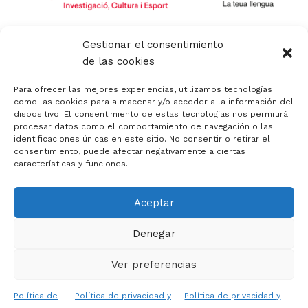
m
r
Política de privacidad y aviso legal
Gestionar el consentimiento
Política de calidad
de las cookies
Política de cookies
Política de cookies (UE)
Para ofrecer las mejores experiencias, utilizamos tecnologías
Canal de denuncias
como las cookies para almacenar y/o acceder a la información del
dispositivo. El consentimiento de estas tecnologías nos permitirá
Código Ético
procesar datos como el comportamiento de navegación o las
identificaciones únicas en este sitio. No consentir o retirar el
consentimiento, puede afectar negativamente a ciertas
características y funciones.
Aceptar
Copyright © 2026 APACV | Asociación Padres Autismo
Comunidad Valenciana
Denegar
Diseño y asesoría web en Alicante :: mprende
Ver preferencias
Español
Valenciano
Política de
Política de privacidad y
Política de privacidad y