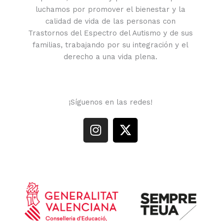
luchamos por promover el bienestar y la
calidad de vida de las personas con
Trastornos del Espectro del Autismo y de sus
familias, trabajando por su integración y el
derecho a una vida plena.
¡Síguenos en las redes!
I
X
n
-
s
t
t
w
a
i
g
t
r
t
a
e