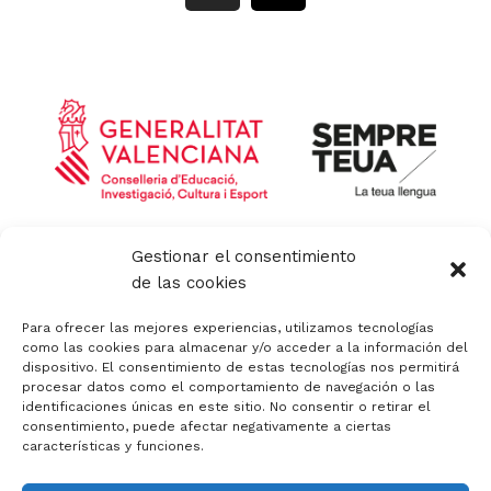
s
t
t
w
a
i
g
t
r
t
a
e
m
r
Política de privacidad y aviso legal
Gestionar el consentimiento
Política de calidad
de las cookies
Política de cookies
Política de cookies (UE)
Para ofrecer las mejores experiencias, utilizamos tecnologías
Canal de denuncias
como las cookies para almacenar y/o acceder a la información del
dispositivo. El consentimiento de estas tecnologías nos permitirá
Código Ético
procesar datos como el comportamiento de navegación o las
identificaciones únicas en este sitio. No consentir o retirar el
consentimiento, puede afectar negativamente a ciertas
características y funciones.