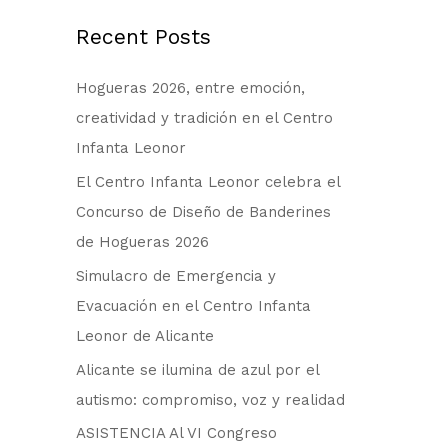
c
a
Recent Posts
r
Hogueras 2026, entre emoción,
p
creatividad y tradición en el Centro
o
Infanta Leonor
r
:
El Centro Infanta Leonor celebra el
Concurso de Diseño de Banderines
de Hogueras 2026
Simulacro de Emergencia y
Evacuación en el Centro Infanta
Leonor de Alicante
Alicante se ilumina de azul por el
autismo: compromiso, voz y realidad
ASISTENCIA Al VI Congreso