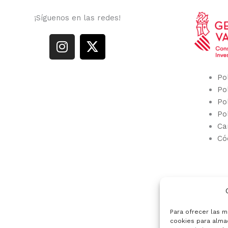
¡Síguenos en las redes!
I
X
n
-
s
t
t
w
Po
a
i
Po
g
t
Po
r
t
Po
Ca
a
e
Có
m
r
Para ofrecer las m
cookies para almac