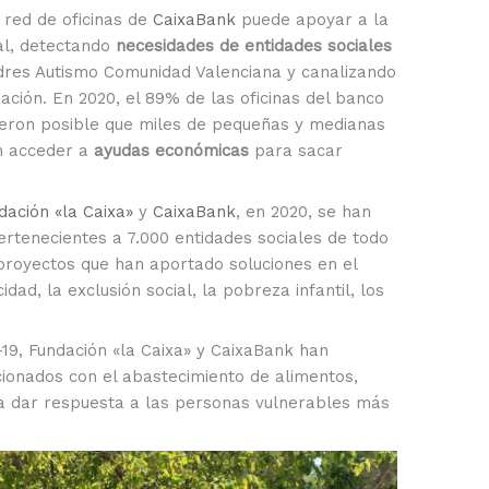
a red de oficinas de
CaixaBank
puede apoyar a la
ial, detectando
necesidades de entidades sociales
dres Autismo Comunidad Valenciana y canalizando
ación. En 2020, el 89% de las oficinas del banco
cieron posible que miles de pequeñas y medianas
an acceder a
ayudas económicas
para sacar
dación «la Caixa»
y
CaixaBank
, en 2020, se han
ertenecientes a 7.000 entidades sociales de todo
 proyectos que han aportado soluciones en el
ad, la exclusión social, la pobreza infantil, los
id-19, Fundación «la Caixa» y CaixaBank han
ionados con el abastecimiento de alimentos,
ra dar respuesta a las personas vulnerables más