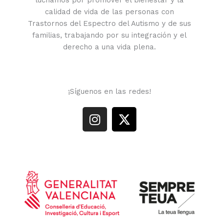
calidad de vida de las personas con
Trastornos del Espectro del Autismo y de sus
familias, trabajando por su integración y el
derecho a una vida plena.
¡Síguenos en las redes!
I
X
n
-
s
t
t
w
a
i
g
t
r
t
a
e
m
r