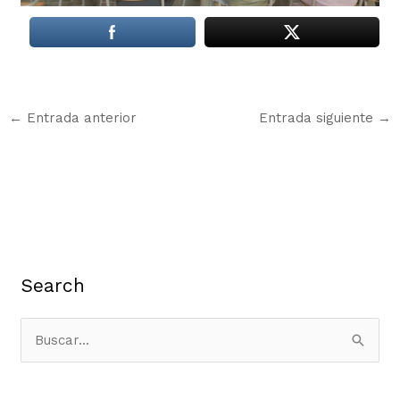
←
Entrada anterior
Entrada siguiente
→
Search
B
u
s