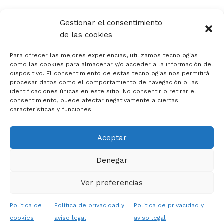
Política de privacidad y aviso legal
Gestionar el consentimiento
Política de calidad
de las cookies
Política de cookies
Política de cookies (UE)
Para ofrecer las mejores experiencias, utilizamos tecnologías
Canal de denuncias
como las cookies para almacenar y/o acceder a la información del
dispositivo. El consentimiento de estas tecnologías nos permitirá
Código Ético
procesar datos como el comportamiento de navegación o las
identificaciones únicas en este sitio. No consentir o retirar el
consentimiento, puede afectar negativamente a ciertas
características y funciones.
Aceptar
Copyright © 2026 APACV | Asociación Padres Autismo
Comunidad Valenciana
Denegar
Diseño y asesoría web en Alicante :: mprende
Ver preferencias
Español
Política de
Política de privacidad y
Política de privacidad y
cookies
aviso legal
aviso legal