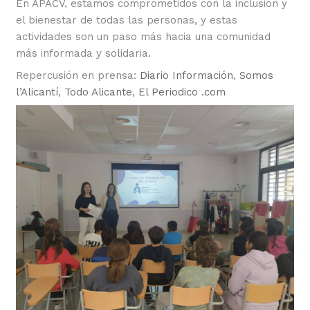
En APACV, estamos comprometidos con la inclusión y
el bienestar de todas las personas, y estas
actividades son un paso más hacia una comunidad
más informada y solidaria.
Repercusión en prensa:
Diario Información
,
Somos
l’Alicantí
,
Todo Alicante
,
El Periodico .com