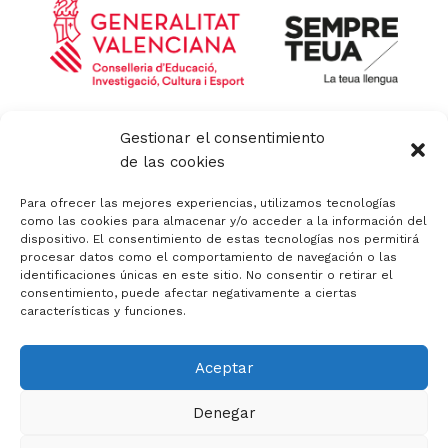
g
t
r
t
a
e
m
r
Política de privacidad y aviso legal
Gestionar el consentimiento
Política de calidad
de las cookies
Política de cookies
Política de cookies (UE)
Para ofrecer las mejores experiencias, utilizamos tecnologías
Canal de denuncias
como las cookies para almacenar y/o acceder a la información del
dispositivo. El consentimiento de estas tecnologías nos permitirá
Código Ético
procesar datos como el comportamiento de navegación o las
identificaciones únicas en este sitio. No consentir o retirar el
consentimiento, puede afectar negativamente a ciertas
características y funciones.
Aceptar
Copyright © 2026 APACV | Asociación Padres Autismo
Comunidad Valenciana
Denegar
Diseño y asesoría web en Alicante :: mprende