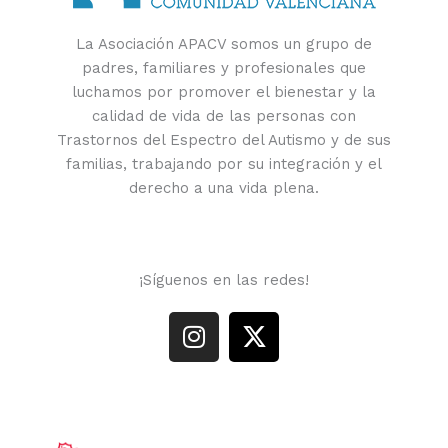
La Asociación APACV somos un grupo de
padres, familiares y profesionales que
luchamos por promover el bienestar y la
calidad de vida de las personas con
Trastornos del Espectro del Autismo y de sus
familias, trabajando por su integración y el
derecho a una vida plena.
¡Síguenos en las redes!
I
X
n
-
s
t
t
w
a
i