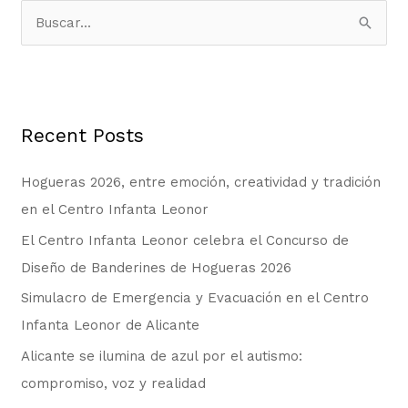
B
u
s
c
Recent Posts
a
r
Hogueras 2026, entre emoción, creatividad y tradición
p
en el Centro Infanta Leonor
o
El Centro Infanta Leonor celebra el Concurso de
r
Diseño de Banderines de Hogueras 2026
:
Simulacro de Emergencia y Evacuación en el Centro
Infanta Leonor de Alicante
Alicante se ilumina de azul por el autismo:
compromiso, voz y realidad