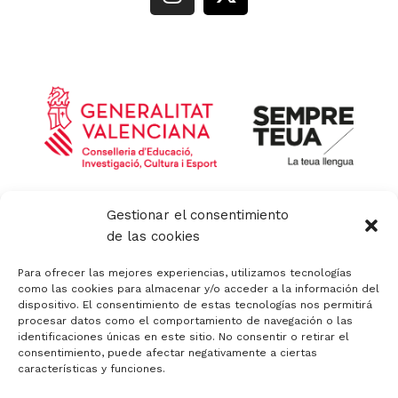
n
-
s
t
t
w
a
i
g
t
r
t
a
e
m
r
Política de privacidad y aviso legal
Gestionar el consentimiento
Política de calidad
de las cookies
Política de cookies
Política de cookies (UE)
Para ofrecer las mejores experiencias, utilizamos tecnologías
Canal de denuncias
como las cookies para almacenar y/o acceder a la información del
dispositivo. El consentimiento de estas tecnologías nos permitirá
Código Ético
procesar datos como el comportamiento de navegación o las
identificaciones únicas en este sitio. No consentir o retirar el
consentimiento, puede afectar negativamente a ciertas
características y funciones.