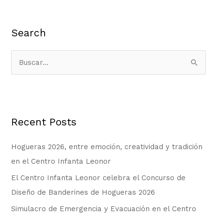
Search
B
u
s
c
Recent Posts
a
r
Hogueras 2026, entre emoción, creatividad y tradición
p
en el Centro Infanta Leonor
o
El Centro Infanta Leonor celebra el Concurso de
r
Diseño de Banderines de Hogueras 2026
:
Simulacro de Emergencia y Evacuación en el Centro