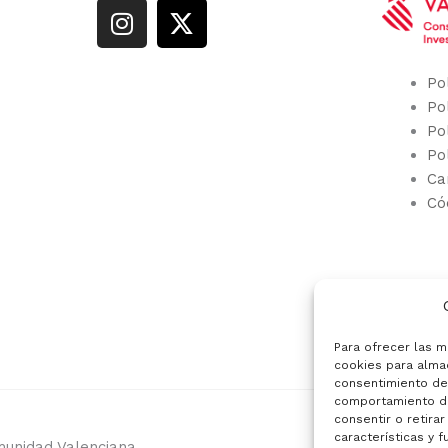
I
X
n
-
s
t
t
w
Po
a
i
Po
g
t
Po
r
t
Po
Ca
a
e
Có
m
r
Para ofrecer las m
cookies para almac
consentimiento de
comportamiento de 
consentir o retira
características y f
munidad Valenciana
Dis