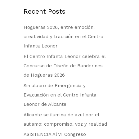
c
a
Recent Posts
r
Hogueras 2026, entre emoción,
p
creatividad y tradición en el Centro
o
Infanta Leonor
r
:
El Centro Infanta Leonor celebra el
Concurso de Diseño de Banderines
de Hogueras 2026
Simulacro de Emergencia y
Evacuación en el Centro Infanta
Leonor de Alicante
Alicante se ilumina de azul por el
autismo: compromiso, voz y realidad
ASISTENCIA Al VI Congreso