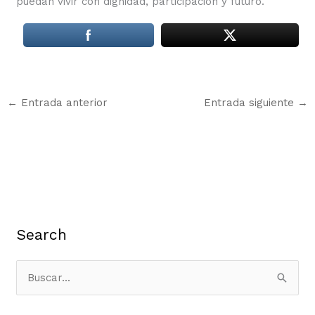
puedan vivir con dignidad, participación y futuro.
←
Entrada anterior
Entrada siguiente
→
Search
B
u