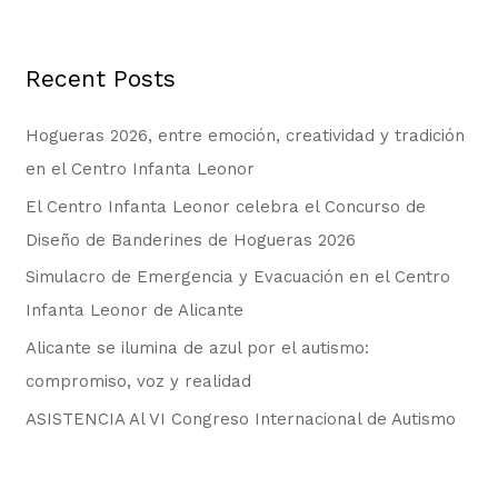
s
c
Recent Posts
a
r
Hogueras 2026, entre emoción, creatividad y tradición
p
en el Centro Infanta Leonor
o
El Centro Infanta Leonor celebra el Concurso de
r
Diseño de Banderines de Hogueras 2026
:
Simulacro de Emergencia y Evacuación en el Centro
Infanta Leonor de Alicante
Alicante se ilumina de azul por el autismo:
compromiso, voz y realidad
ASISTENCIA Al VI Congreso Internacional de Autismo