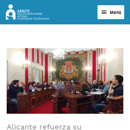
Ir
Menú
al
Menú
contenido
Alicante refuerza su