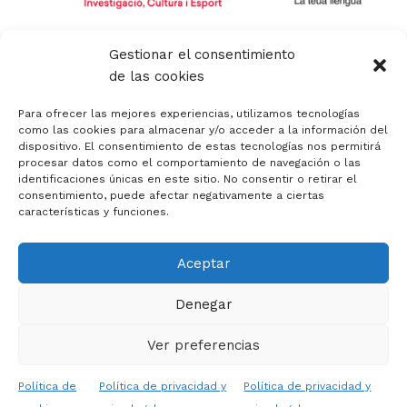
Política de privacidad y aviso legal
Gestionar el consentimiento
Política de calidad
de las cookies
Política de cookies
Política de cookies (UE)
Para ofrecer las mejores experiencias, utilizamos tecnologías
Canal de denuncias
como las cookies para almacenar y/o acceder a la información del
dispositivo. El consentimiento de estas tecnologías nos permitirá
Código Ético
procesar datos como el comportamiento de navegación o las
identificaciones únicas en este sitio. No consentir o retirar el
consentimiento, puede afectar negativamente a ciertas
características y funciones.
Aceptar
Copyright © 2026 APACV | Asociación Padres Autismo
Comunidad Valenciana
Denegar
Diseño y asesoría web en Alicante :: mprende
Ver preferencias
Español
Política de
Política de privacidad y
Política de privacidad y