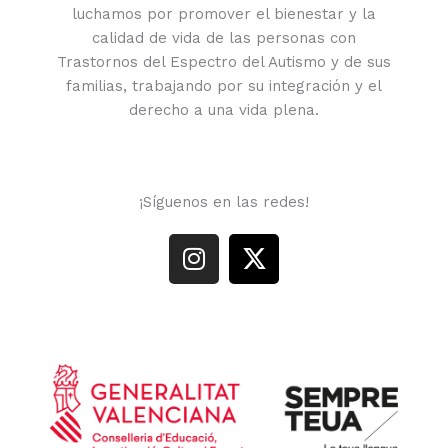
luchamos por promover el bienestar y la
calidad de vida de las personas con
Trastornos del Espectro del Autismo y de sus
familias, trabajando por su integración y el
derecho a una vida plena.
¡Síguenos en las redes!
I
X
n
-
s
t
t
w
a
i
g
t
r
t
a
e
m
r